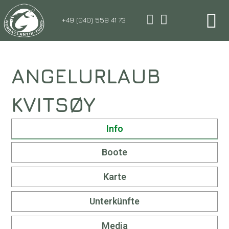
+49 (040) 559 41 73
ANGELURLAUB
KVITSØY
Info
Boote
Karte
Unterkünfte
Media