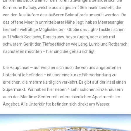
Ein kleines Stück weit vor den Toren Stavangers befindet sich die
Kommune Kvitsøy, welche aus insgesamt 365 Inseln besteht, die
von den Ausläufern des äußeren Boknafjords umspült werden. Da
das offene Meer in unmittelbarer Nähe liegt, haben Meeresangler
hier sehr vielfältige Möglichkeiten. Ob Sie das Light-Tackle fischen
auf Pollack Seelachs, Dorsch usw. bevorzugen, oder auch mit
schwerem Gerät den Tiefseefischen wie Leng, Lumb und Rotbarsch
nachstellen möchten – hier sind Sie genau richtig!
Die Hauptinsel – auf welcher sich auch die von uns angebotenen
Unterkünfte befinden – ist über eine kurze Fährverbindung zu
erreichen, die mehrmals täglich verkehrt. Es gibt auf der Insel einen
Supermarkt. Wir haben hier neben 4 sehr schönen Einzelhäusern
auch das Maritime Senter mit unterschiedlichen Apartments im
Angebot. Alle Unterkünfte befinden sich direkt am Wasser.