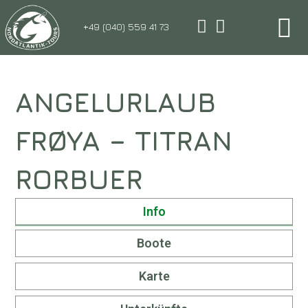
+49 (040) 559 41 73
ANGELURLAUB
FRØYA – TITRAN
RORBUER
Info
Boote
Karte