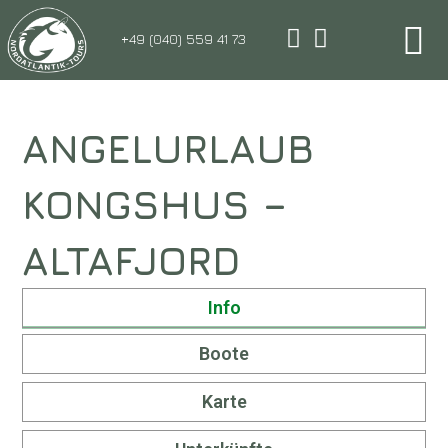
+49 (040) 559 41 73
ANGELURLAUB
KONGSHUS –
ALTAFJORD
Info
Boote
Karte