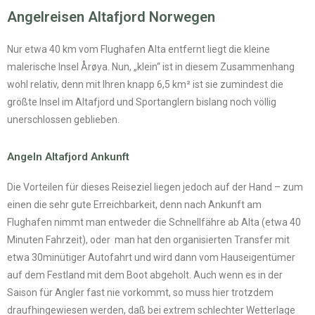
Angelreisen Altafjord Norwegen
Nur etwa 40 km vom Flughafen Alta entfernt liegt die kleine
malerische Insel Årøya. Nun, „klein“ ist in diesem Zusammenhang
wohl relativ, denn mit Ihren knapp 6,5 km² ist sie zumindest die
größte Insel im Altafjord und Sportanglern bislang noch völlig
unerschlossen geblieben.
Angeln Altafjord Ankunft
Die Vorteilen für dieses Reiseziel liegen jedoch auf der Hand – zum
einen die sehr gute Erreichbarkeit, denn nach Ankunft am
Flughafen nimmt man entweder die Schnellfähre ab Alta (etwa 40
Minuten Fahrzeit), oder man hat den organisierten Transfer mit
etwa 30minütiger Autofahrt und wird dann vom Hauseigentümer
auf dem Festland mit dem Boot abgeholt. Auch wenn es in der
Saison für Angler fast nie vorkommt, so muss hier trotzdem
draufhingewiesen werden, daß bei extrem schlechter Wetterlage